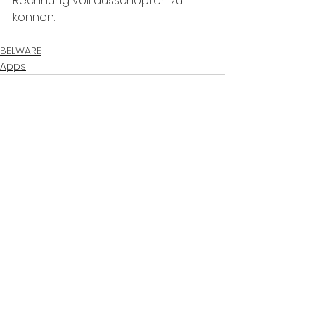
Rechnung voll ausschöpfen zu 
können.
BELWARE
Apps
Alle ansehen
Aktuelle Beiträge