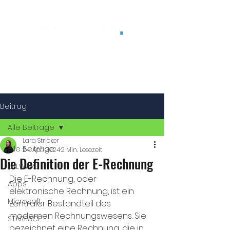
®
Beitrag
Alle Beiträge
Lara Stricker
Alle Beiträge
24. Apr. 2024
2 Min. Lesezeit
Die Definition der E-Rechnung
BELWARE
Die E-Rechnung, oder 
Apps
elektronische Rechnung, ist ein 
Microsoft
zentraler Bestandteil des 
modernen Rechnungswesens. Sie 
STARFACE
bezeichnet eine Rechnung, die in 