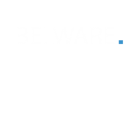
®
Martin-Luther-Str. 18
46284 Dorsten, Deutschland
+49 2362 788 90 55 0