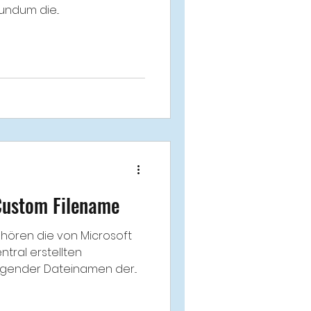
ndum die...
Custom Filename
hören die von Microsoft
tral erstellten
agender Dateinamen der...