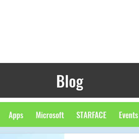
Unternehmenslösung
Connector 365 Apps
Blog
Apps
Microsoft
STARFACE
Events