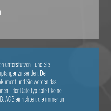
i
en unterstützen - und Sie
pfänger zu senden. Der
 Dokument und Sie werden das
en - der Dateityp spielt keine
B. AGB einrichten, die immer an