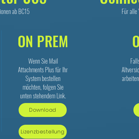
sionen ab BC15
Für alle
ON PREM
Wenn Sie Mail
Fall
Attachments Plus für Ihr
Altversi
System bestellen
arbeiten
möchten, folgen Sie
unten stehendem Link.
Download
Lizenzbestellung