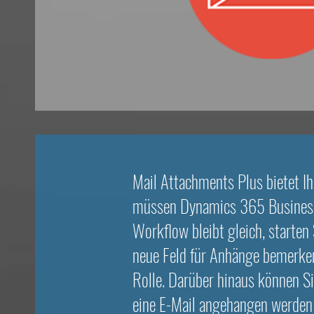
Mail Attachments Plus bietet Ih
müssen Dynamics 365 Business 
Workflow bleibt gleich, starte
neue Feld für Anhänge bemerken
Rolle. Darüber hinaus können S
eine E-Mail angehangen werden 