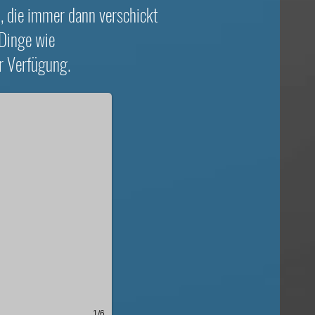
, die immer dann verschickt
 Dinge wie
 Verfügung.​
1/6