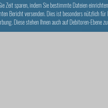
e Zeit sparen, indem Sie bestimmte Dateien einrichten
en Bericht versenden. Dies ist besonders nützlich für
 in Business Central
ung. Diese stehen Ihnen auch auf Debitoren-Ebene zur