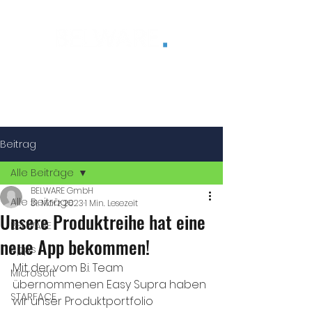
®
Beitrag
Alle Beiträge
BELWARE GmbH
Alle Beiträge
31. März 2023
1 Min. Lesezeit
Unsere Produktreihe hat eine
BELWARE
neue App bekommen!
Apps
Mit der vom B.i. Team 
Microsoft
übernommenen Easy Supra haben 
STARFACE
wir unser Produktportfolio 