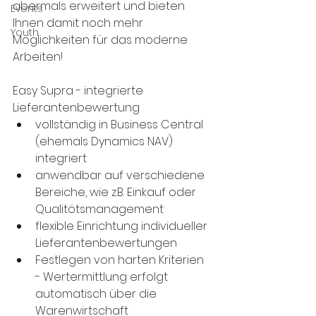
abermals erweitert und bieten 
Events
Ihnen damit noch mehr 
Youth
Möglichkeiten für das moderne 
Arbeiten!
Easy Supra - integrierte 
Lieferantenbewertung
vollständig in Business Central 
(ehemals Dynamics NAV) 
integriert
anwendbar auf verschiedene 
Bereiche, wie z.B. Einkauf oder 
Qualitötsmanagement
flexible Einrichtung individueller 
Lieferantenbewertungen
Festlegen von harten Kriterien 
- Wertermittlung erfolgt 
automatisch über die 
Warenwirtschaft