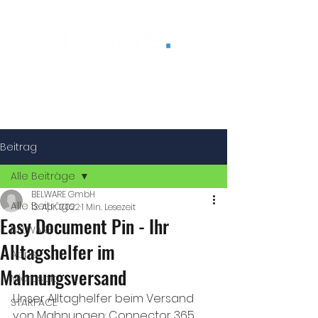
®
Beitrag
Alle Beiträge
BELWARE GmbH
Alle Beiträge
13. Apr. 2022
1 Min. Lesezeit
Easy Document Pin - Ihr
BELWARE
Alltagshelfer im
Apps
Mahnungsversand
Microsoft
Unser Alltaghelfer beim Versand 
STARFACE
von Mahnungen: Connector 365 