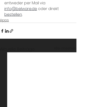
entweder per Mail via 
info@belware.de
 oder direkt 
bestellen
..   
Apps
Alle ansehen
Aktuelle Beiträge