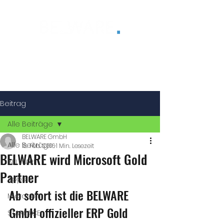
®
Beitrag
Alle Beiträge
BELWARE GmbH
Alle Beiträge
18. Feb. 2016
1 Min. Lesezeit
BELWARE wird Microsoft Gold
BELWARE
Partner
Apps
Ab sofort ist die BELWARE 
Microsoft
GmbH offizieller ERP Gold 
STARFACE