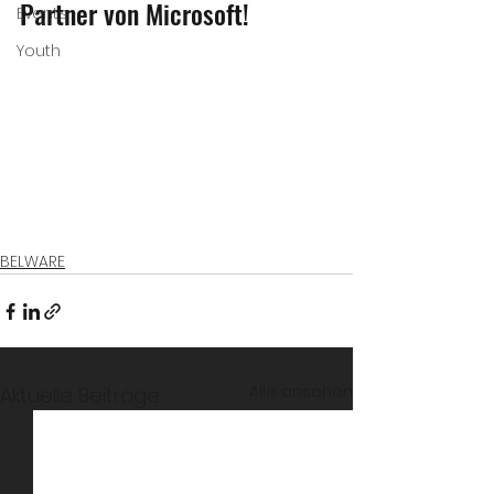
Partner von Microsoft!
Events
Youth
BELWARE
Alle ansehen
Aktuelle Beiträge