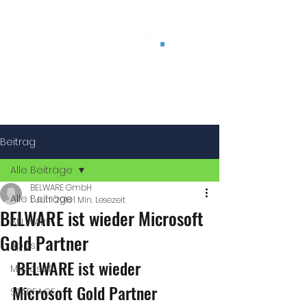
®
Beitrag
Alle Beiträge
BELWARE GmbH
Alle Beiträge
1. Juni 2018
1 Min. Lesezeit
BELWARE ist wieder Microsoft
BELWARE
Gold Partner
Apps
 BELWARE ist wieder 
Microsoft
Microsoft Gold Partner
STARFACE