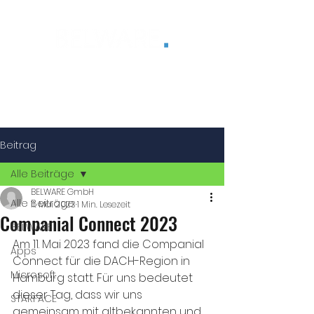
®
Beitrag
Alle Beiträge
BELWARE GmbH
Alle Beiträge
11. Mai 2023
1 Min. Lesezeit
Companial Connect 2023
BELWARE
Am 11. Mai 2023 fand die Companial 
Apps
Connect für die DACH-Region in 
Microsoft
Hamburg statt. Für uns bedeutet 
dieser Tag, dass wir uns 
STARFACE
gemeinsam mit altbekannten und 