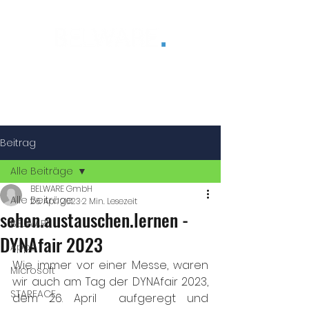
®
Beitrag
Alle Beiträge
BELWARE GmbH
Alle Beiträge
26. Apr. 2023
2 Min. Lesezeit
sehen.austauschen.lernen -
BELWARE
DYNAfair 2023
Apps
Wie immer vor einer Messe, waren 
Microsoft
wir auch am Tag der DYNAfair 2023, 
STARFACE
dem 26. April  aufgeregt und 