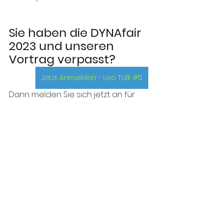
Sie haben die DYNAfair 
2023 und unseren 
Vortrag verpasst?
Jetzt Anmelden - Leo Talk #5
Dann melden Sie sich jetzt an für 
unseren
Leo Talk 
#5
 am 26. Mai 2023, denn 
dort
gehen wir erneut auf unser 
Vortragsthema
ein und vertiefen die einzelnen 
Inhalte. 