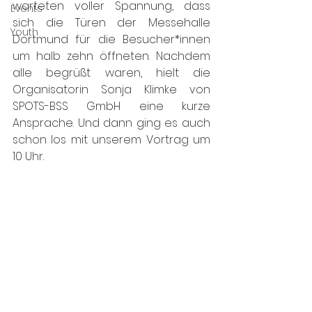
warteten voller Spannung, dass 
Events
sich die Türen der Messehalle 
Youth
Dortmund für die Besucher*innen 
um halb zehn öffneten. Nachdem 
alle begrüßt waren, hielt die 
Organisatorin Sonja Klimke von 
SPOTS-BSS GmbH eine kurze 
Ansprache. Und dann ging es auch 
schon los mit unserem Vortrag um 
10 Uhr. 