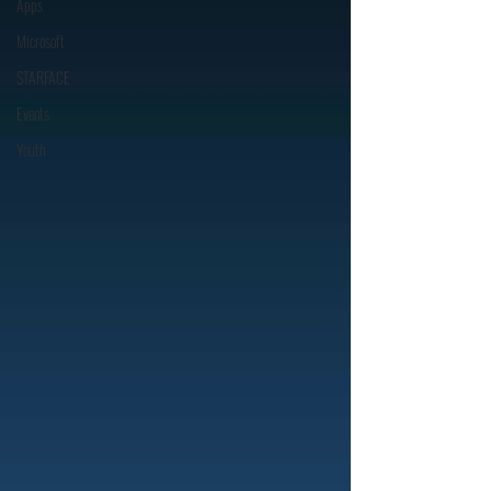
Apps
Microsoft
STARFACE
Events
Youth