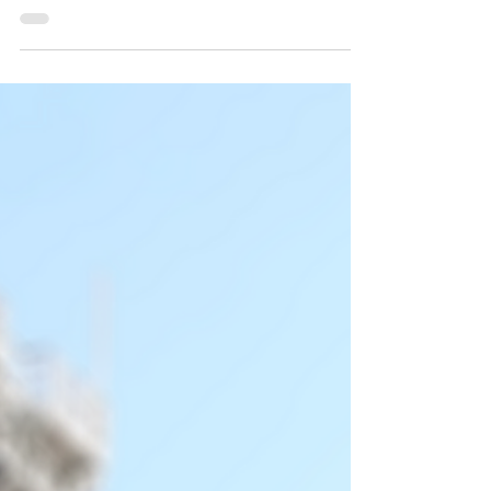
Insights in die Lösungen für die
elektronische Rechnung Am 21. März
2025 haben wir in unserem interaktiven
Leo Talk gemeinsam spannende...