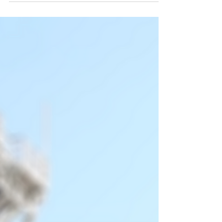
Unterschiedliche
Kundenanforderungen, gesetzliche
Vorgaben zur E‑Rechnung,
internationale Besonderheiten und
mehrere Versandkanäle führen schnell
zu hohem manuellen Aufwand – und
genau hier setzt der aktuelle Leo Talk an.
Gemeinsam haben Johanna Belecke
und Lara Stricker gezeigt, warum die
Belegausgabe heute ein echter Zeit‑,
Kosten‑ und Nerventreiber sein kann –
und wie sich dies