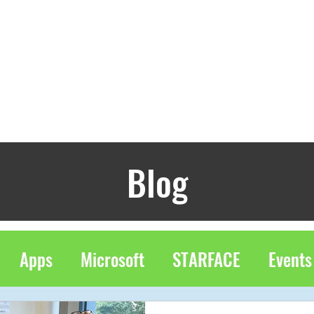
Unternehmenslösung
Connector 365 Apps
Blog
Apps
Microsoft
STARFACE
Events