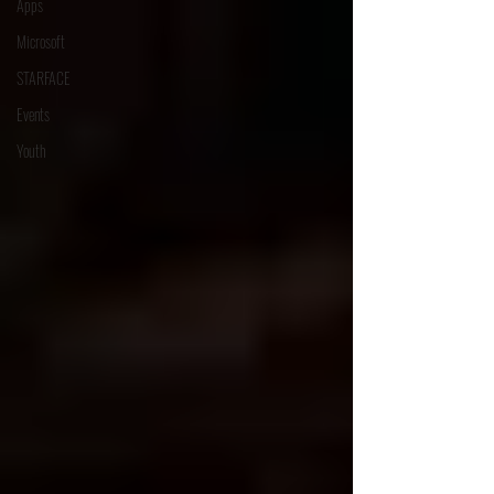
Apps
Microsoft
STARFACE
Events
Youth