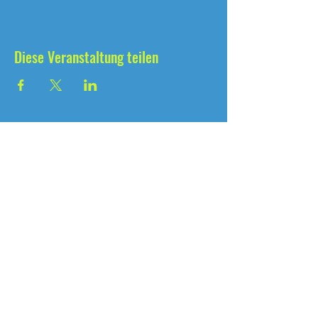
Diese Veranstaltung teilen
seit 2004
®
Martin-Luther-Str. 18
46284 Dorsten, Deutschland
+49 2362 788 90 55 0