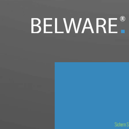
®
Sichern S