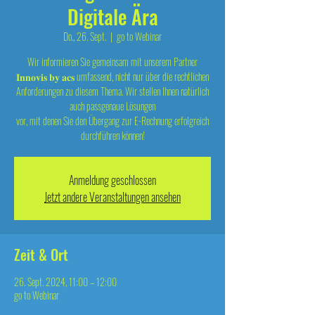
Digitale Ära
Do., 26. Sept.
  |  
go to Webinar
Wir informieren Sie gemeinsam mit unserem Partner
𝐈𝐧𝐧𝐨𝐯𝐢𝐬 𝐛𝐲 𝐚𝐜𝐬 umfassend, nicht nur über die rechtlichen
Anforderungen zu diesem Thema. Wir stellen Ihnen natürlich
auch passgenaue Lösungen
vor, mit denen Sie den Übergang zur E-Rechnung erfolgreich
durchführen können!
Anmeldung geschlossen
Jetzt andere Veranstaltungen ansehen
Zeit & Ort
26. Sept. 2024, 11:00 – 12:00
go to Webinar