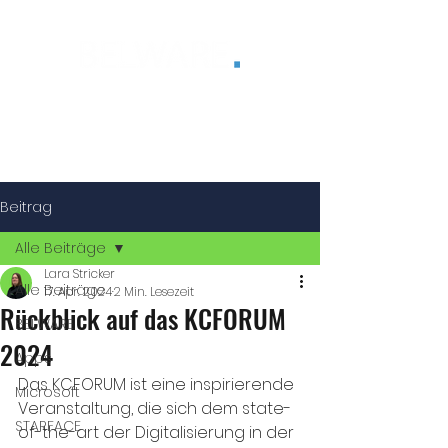
®
Beitrag
Alle Beiträge
Lara Stricker
Alle Beiträge
17. Apr. 2024
2 Min. Lesezeit
Rückblick auf das KCFORUM
BELWARE
2024
Apps
Das KCFORUM ist eine inspirierende 
Microsoft
Veranstaltung, die sich dem state-
STARFACE
of-the-art der Digitalisierung in der 