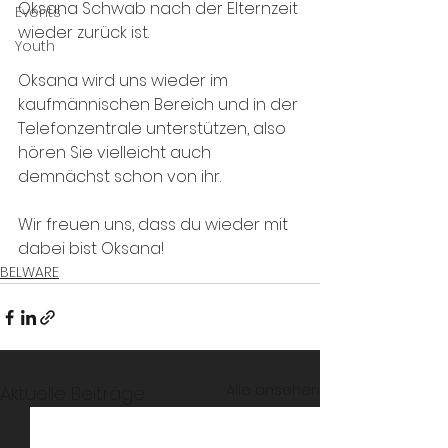
Oksana Schwab nach der Elternzeit 
Events
wieder zurück ist.
Youth
Oksana wird uns wieder im 
kaufmännischen Bereich und in der 
Telefonzentrale unterstützen, also 
hören Sie vielleicht auch 
demnächst schon von ihr. 
Wir freuen uns, dass du wieder mit 
dabei bist Oksana!
BELWARE
Alle ansehen
Aktuelle Beiträge