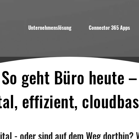
Unternehmenslösung
Connector 365 Apps
So geht Büro heute –
tal, effizient, cloudbas
gital - oder sind auf dem Weg dorthin? W