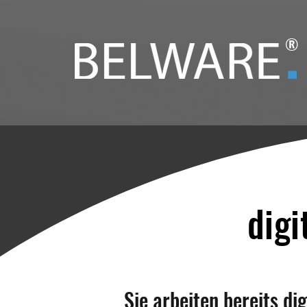
®
digi
Sie arbeiten bereits di